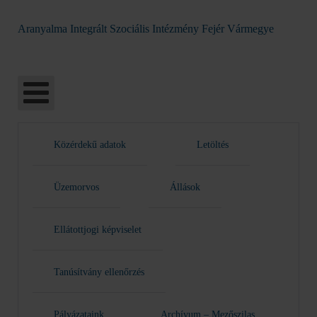
Aranyalma Integrált Szociális Intézmény Fejér Vármegye
Közérdekű adatok
Letöltés
Üzemorvos
Állások
Ellátottjogi képviselet
Tanúsítvány ellenőrzés
Pályázataink
Archívum – Mezőszilas