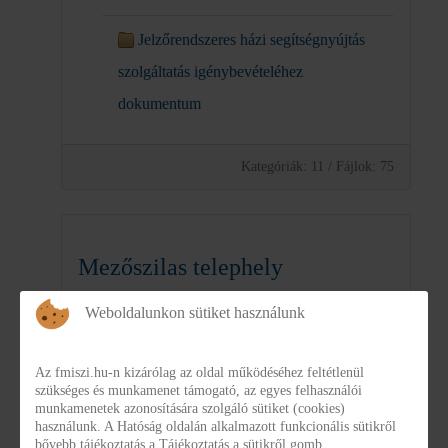
Jelzőrendszeres házi segítségnyújtás
szolgáltatás igénybevételéhez
dokumentum
Kategóriák: 11
/
Fájlok: 75
Mezőszilas telephely
elhelyezéshez szükséges
Weboldalunkon sütiket használunk
dokumentumok
Az fmiszi.hu-n kizárólag az oldal működéséhez feltétlenül
szükséges és munkamenet támogató, az egyes felhasználói
munkamenetek azonosítására szolgáló sütiket (cookies)
használunk. A Hatóság oldalán alkalmazott funkcionális sütikről
Kategóriák: 0
/
Fájlok: 6
bővebb tájékoztatás a Tájékoztatás a sütikről gomb