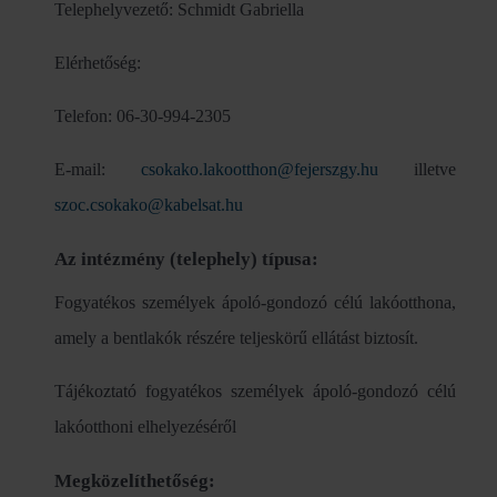
Telephelyvezető: Schmidt Gabriella
Elérhetőség:
Telefon: 06-30-994-2305
E-mail:
csokako.lakootthon@fejerszgy.hu
illetve
szoc.csokako@kabelsat.hu
Az intézmény (telephely) típusa:
Fogyatékos személyek ápoló-gondozó célú lakóotthona,
amely a bentlakók részére teljeskörű ellátást biztosít.
Tájékoztató fogyatékos személyek ápoló-gondozó célú
lakóotthoni elhelyezéséről
Megközelíthetőség: