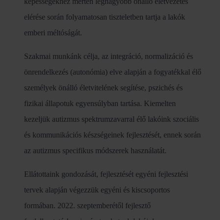
képességekhez mérten legnagyobb önálló életvezetés
elérése során folyamatosan tiszteletben tartja a lakók
emberi méltóságát.
Szakmai munkánk célja, az integráció, normalizáció és
önrendelkezés (autonómia) elve alapján a fogyatékkal élő
személyek önálló életvitelének segítése, pszichés és
fizikai állapotuk egyensúlyban tartása. Kiemelten
kezeljük autizmus spektrumzavarral élő lakóink szociális
és kommunikációs készségeinek fejlesztését, ennek során
az autizmus specifikus módszerek használatát.
Ellátottaink gondozását, fejlesztését egyéni fejlesztési
tervek alapján végezzük egyéni és kiscsoportos
formában. 2022. szeptemberétől fejlesztő