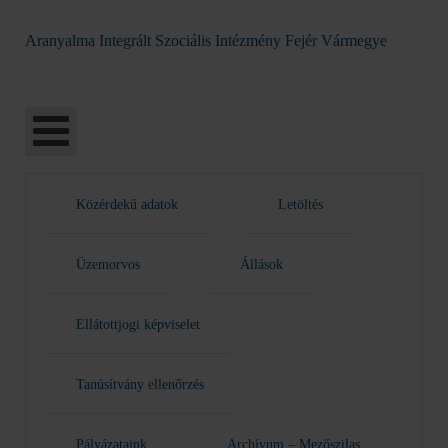
Aranyalma Integrált Szociális Intézmény Fejér Vármegye
Közérdekű adatok
Letöltés
Üzemorvos
Állások
Ellátottjogi képviselet
Tanúsítvány ellenőrzés
Pályázataink
Archívum – Mezőszilas