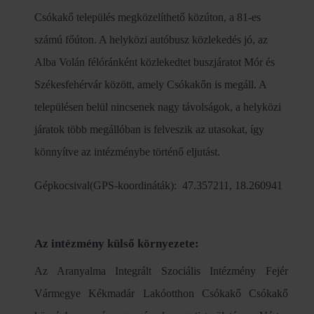
Csókakő település megközelíthető közúton, a 81-es
számú főúton. A helyközi autóbusz közlekedés jó, az
Alba Volán félóránként közlekedtet buszjáratot Mór és
Székesfehérvár között, amely Csókakőn is megáll. A
településen belül nincsenek nagy távolságok, a helyközi
járatok több megállóban is felveszik az utasokat, így
könnyítve az intézménybe történő eljutást.
Gépkocsival(GPS-koordináták): 47.357211, 18.260941
Az intézmény külső környezete:
Az Aranyalma Integrált Szociális Intézmény Fejér
Vármegye Kékmadár Lakóotthon Csókakő Csókakő