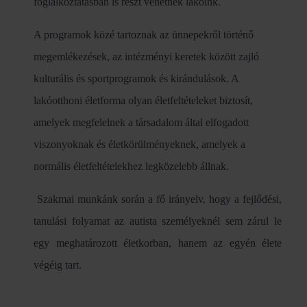
foglalkoztatásban is részt vehetnek lakóink.
A programok közé tartoznak az ünnepekről történő
megemlékezések, az intézményi keretek között zajló
kulturális és sportprogramok és kirándulások. A
lakóotthoni életforma olyan életfeltételeket biztosít,
amelyek megfelelnek a társadalom által elfogadott
viszonyoknak és életkörülményeknek, amelyek a
normális életfeltételekhez legközelebb állnak.
Szakmai munkánk során a fő irányelv, hogy a fejlődési,
tanulási folyamat az autista személyeknél sem zárul le
egy meghatározott életkorban, hanem az egyén élete
végéig tart.