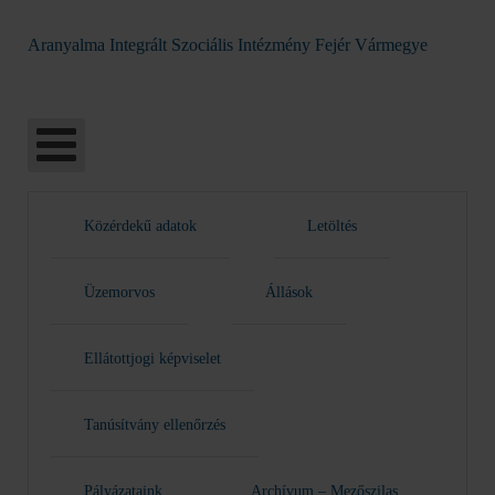
Aranyalma Integrált Szociális Intézmény Fejér Vármegye
Közérdekű adatok
Letöltés
Üzemorvos
Állások
Ellátottjogi képviselet
Tanúsítvány ellenőrzés
Pályázataink
Archívum – Mezőszilas