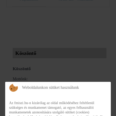
Köszöntő
Köszöntő
Mottónk:
Weboldalunkon sütiket használunk
„Hited gondolattá válik, gondolataidból szó lesz,
Az fmiszi.hu-n kizárólag az oldal működéséhez feltétlenül
szavadból tett, tettedből szokás,
szükséges és munkamenet támogató, az egyes felhasználói
munkamenetek azonosítására szolgáló sütiket (cookies)