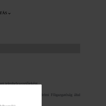
TÁS
pi telephelyvezetőjeként.
 a Szociális és Gyermekvédelmi Főigazgatóság által