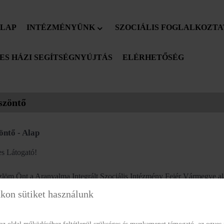
LAP
INTÉZMÉNYÜNK
SZOCIÁLIS FOGLALKOZTA
S HÁZI SEGÍTSÉGNYÚJTÁS
ELÉRHETŐSÉG
szöntő
öntő - Alap
s Látogató!
löm Önt a Aranyalma Integrált Szociális Intézmény Fejér Vármegye ala
kon sütiket használunk
 abban, hogy internetes portálunk által hasznos információkat kap
rtott ellátórendszerről, intézményünkről.