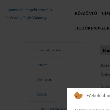
Aranyalma Integrált Szociális
KÖSZÖNTŐ
CÍM
Intézmény Fejér Vármegye
JELZŐRENDSZERE
Kö
Közérdekű adatok
Kösz
Letöltés
Kedve
Üzemorvos
Üdvöz
Állások
Weboldalun
Bízom
fennta
Ellátottjogi képviselet