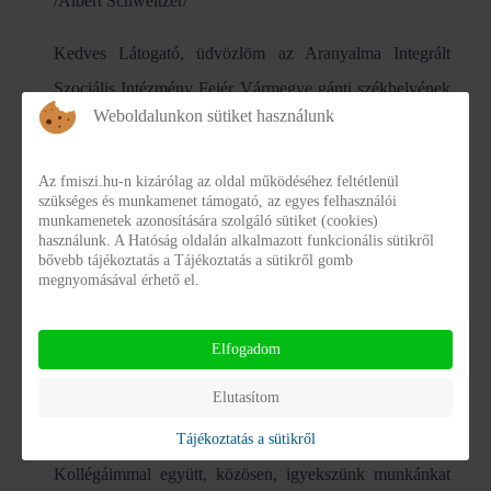
/Albert Schweitzer/
Kedves Látogató, üdvözlöm az Aranyalma Integrált
Szociális Intézmény Fejér Vármegye gánti székhelyének
Weboldalunkon sütiket használunk
oldalán. Bízom benne, hogy az itt található információk
segítik Önt abban, hogy képet kapjon az
Az fmiszi.hu-n kizárólag az oldal működéséhez feltétlenül
intézményünkben nyújtott szolgáltatásokról, céljainkról,
szükséges és munkamenet támogató, az egyes felhasználói
munkamenetek azonosítására szolgáló sütiket (cookies)
filozófiánkról.
használunk. A Hatóság oldalán alkalmazott funkcionális sütikről
bővebb tájékoztatás a Tájékoztatás a sütikről gomb
megnyomásával érhető el.
Oldalunkon betekintést nyerhet mindennapjainkba,
megismerheti az igénybevétel módját, annak feltételeit,
Elfogadom
illetve minden olyan információt, ami elősegítheti
döntését abban, hogy intézményünk szolgáltatásait
Elutasítom
igénybe kívánja –e venni, megfelel-e az Ön elvárásainak.
Tájékoztatás a sütikről
Kollégáimmal együtt, közösen, igyekszünk munkánkat