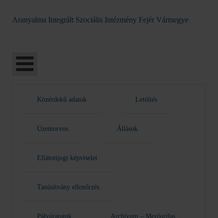
Aranyalma Integrált Szociális Intézmény Fejér Vármegye
Közérdekű adatok
Letöltés
Üzemorvos
Állások
Ellátottjogi képviselet
Tanúsítvány ellenőrzés
Pályázataink
Archívum – Mezőszilas