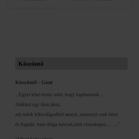
Köszöntő
Köszöntő - Gánt
„ Egyet lehet tenni: adni, hogy kaphassunk…
Akikkel egy úton jársz,
adj nekik lelkivilágodból annyit, amennyit csak bírsz
és fogadd, mint drága kincset,amit visszakapsz…….”