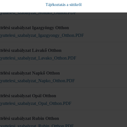
télési szabályzat Holdkő Otthon
Tájékoztatás a sütikről
yuttelesi_szabalyzat_Holdko_Otthon.PDF
télési szabályzat Igazgyöngy Otthon
yuttelesi_szabalyzat_Igazgyongy_Otthon.PDF
télési szabályzat Lávakő Otthon
yuttelesi_szabalyzat_Lavako_Otthon.PDF
télési szabályzat Napkő Otthon
yuttelesi_szabalyzat_Napko_Otthon.PDF
télési szabályzat Opál Otthon
yuttelesi_szabalyzat_Opal_Otthon.PDF
télési szabályzat Rubin Otthon
yuttelesi_szabalyzat_Rubin_Otthon.PDF