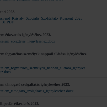
end 2023.
zirend_Kristaly_Szocialis_Szolgaltato_Kozpont_2023_
8_31.PDF
em étkeztetés igényléséhez 2023.
relem_etkeztetes_igenylesehez.docx
em fogyatékos személyek nappali ellátása igényléséhez
relem_fogyatekos_szemelyek_nappali_ellatasa_igenyles
ez.docx
em támogató szolgáltatás igényléséhez 2023.
relem_tamogato_szolgaltatas_igenylesehez.docx
lapodás étkeztetés 2023.