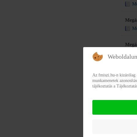
Me
Megál
Me
Megál
Me
Weboldalun
Megál
Az fmiszi.hu-n kizárólag
Me
munkamenetek azonosításár
tájékoztatás a Tájékoztat
Megál
Me
Együt
Eg