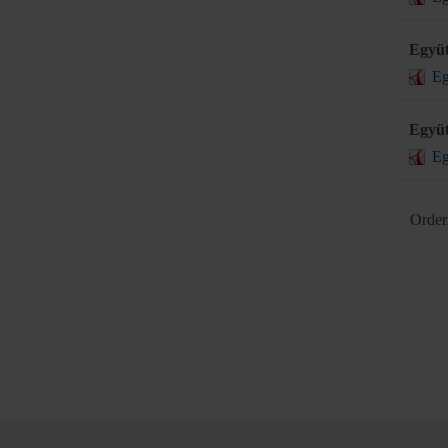
Együt
Eg
Együt
Eg
Order