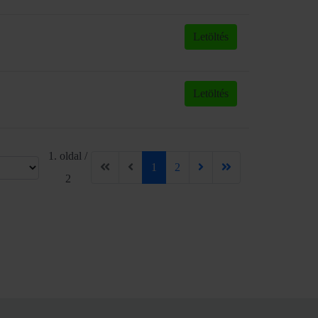
Letöltés
Letöltés
1. oldal /
1
2
2