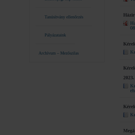
Házir
Tanúsítvány ellenőrzés
Ha
0
Pályázataink
Kérel
Ke
Archívum – Mezőszilas
Kérel
2023.
Ke
eh
Kérel
Ke
Megál