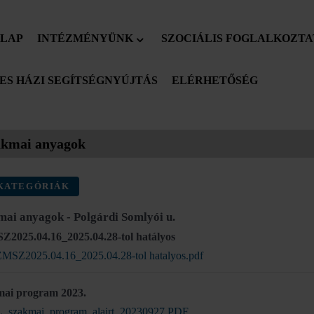
LAP
INTÉZMÉNYÜNK
SZOCIÁLIS FOGLALKOZTA
S HÁZI SEGÍTSÉGNYÚJTÁS
ELÉRHETŐSÉG
akmai anyagok
KATEGÓRIÁK
mai anyagok - Polgárdi Somlyói u.
2025.04.16_2025.04.28-tol hatályos
MSZ2025.04.16_2025.04.28-tol hatalyos.pdf
ai program 2023.
_szakmai_program_alairt_20230927.PDF