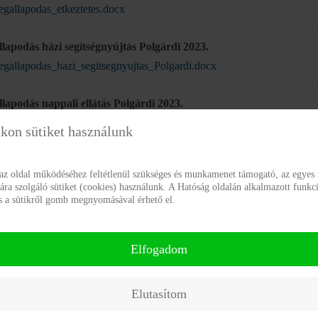
gallapodas_etkeztetes.docx
lapodás házi segítségnyújtás Polgárdi 2023.
gallapodas_hazi_segitsegnyujtas_Polgardi.docx
lapodás nappali ellátás Polgárdi 2023.
gallapodas_nappali_ellatas_Polgardi.docx
kon sütiket használunk
lapodás támogató szolgáltatás Polgárdi 2023.
 az oldal működéséhez feltétlenül szükséges és munkamenet támogató, az egyes 
gallapodas_tamogato_szolgaltatas_Polgardi.docx
a szolgáló sütiket (cookies) használunk. A Hatóság oldalán alkalmazott funkci
ás a sütikről gomb megnyomásával érhető el.
lapodás támogatott lakhatás 2023.
gallapodas_tamogatott_lakhatas.docx
Elfogadom
télési szabályzat Gyémánt Otthon
yuttelesi_szabalyzat_Gyemant_Otthon.PDF
Elutasítom