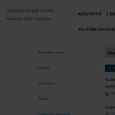
Aranyalma Integrált Szociális
KÖSZÖNTŐ
CÍM
Intézmény Fejér Vármegye
JELZŐRENDSZERE
Sz
Közérdekű adatok
Letöltés
Szak
Üzemorvos
SZMSZ
SZ
Állások
Szakm
TL
Ellátottjogi képviselet