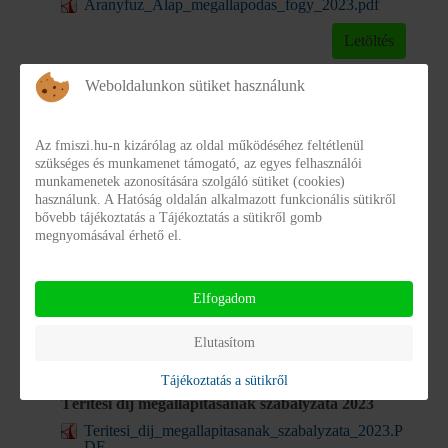
Aranyfuz_Alap_megallapodas_fogy_2023.pdf
Letöltés
Weboldalunkon sütiket használunk
Megállapodás idősek ápoló-gondozó otthona 2023
Aranyfuz_Alap_megallapodas_idos_2023.pdf
Az fmiszi.hu-n kizárólag az oldal működéséhez feltétlenül
szükséges és munkamenet támogató, az egyes felhasználói
Letöltés
munkamenetek azonosítására szolgáló sütiket (cookies)
használunk. A Hatóság oldalán alkalmazott funkcionális sütikről
bővebb tájékoztatás a Tájékoztatás a sütikről gomb
Prevenció (2016. október 13-ai alapi szakmai
megnyomásával érhető el.
előadás anyaga)
2016__oktober_13__Szakmai_nap_Alapon_-
Elfogadom
_Prevencio.pdf
Letöltés
Elutasítom
Tájékoztatás a sütikről
Térítési díj megállapításának szabályzata 2023
Teritesi_dij_megallapitasanak_szabalyzata_2023.P
DF