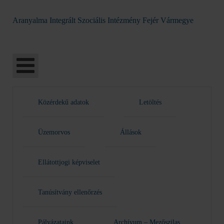
Aranyalma Integrált Szociális Intézmény Fejér Vármegye
Közérdekű adatok
Letöltés
Üzemorvos
Állások
Ellátottjogi képviselet
Tanúsítvány ellenőrzés
Pályázataink
Archívum – Mezőszilas