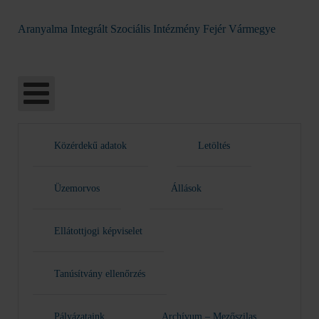
Aranyalma Integrált Szociális Intézmény Fejér Vármegye
Közérdekű adatok
Letöltés
Üzemorvos
Állások
Ellátottjogi képviselet
Tanúsítvány ellenőrzés
Pályázataink
Archívum – Mezőszilas