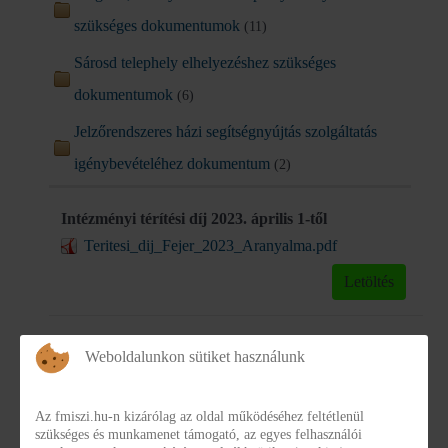
szükséges dokumentumok
(11)
Sárosd telephely elhelyezéshez szükséges
dokumentumok
(6)
Jelzőrendszeres házi segítségnyújtás szolgáltatás
igénybevételéhez dokumentum
(2)
Intézményi térítési díj 2023. április 1-től
Teritesi_dij_Fejer_2023_Aranyalma.pdf
Letöltés
teritesi_dij_fejer_JHS
Weboldalunkon sütiket használunk
teritesi_dij_fejer_JHS.pdf
Letöltés
Az fmiszi.hu-n kizárólag az oldal működéséhez feltétlenül
szükséges és munkamenet támogató, az egyes felhasználói