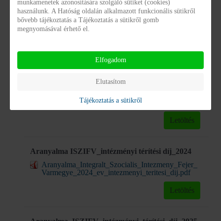
munkamenetek azonosítására szolgáló sütiket (cookies)
Támogatott lakhatás térdij közlemény 2023_08_31
használunk. A Hatóság oldalán alkalmazott funkcionális sütikről
bővebb tájékoztatás a Tájékoztatás a sütikről gomb
Tamogatott_lakhatas_terdij_kozlemeny_2023_08_
megnyomásával érhető el.
31.pdf
Letöltés
Elfogadom
Térítési díj megállapításának szabályzata 2023
Elutasítom
Teritesi_dij_megallapitasanak_szabalyzata_2023.P
Tájékoztatás a sütikről
DF
Letöltés
Aranyalma ISZIFV_intézményi térítési díj_2024
Aranyalma_Integralt_Szocialis_Intezmeny_Fejer_
Varmegye_2024_ev_intezmenyi_teritesi_dij.pdf
Letöltés