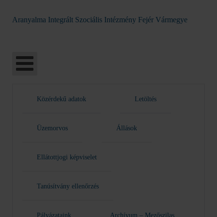
Aranyalma Integrált Szociális Intézmény Fejér Vármegye
Közérdekű adatok
Letöltés
Üzemorvos
Állások
Ellátottjogi képviselet
Tanúsítvány ellenőrzés
Pályázataink
Archívum – Mezőszilas