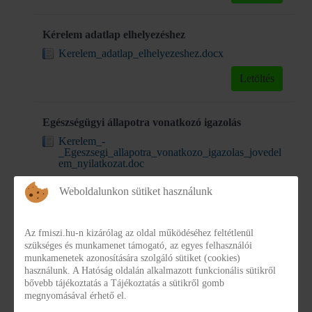
Kérelem adatlap elhelyezéshez
Kerelem_adatlap_elhelyezeshez.docx
Letöltés
Egészségügyi állapotra vonatkozó igazolás
Kerelem_-
_Egeszsegi_allapotra_vonatkozo_igazolas_jovedel
em_nyilatkozat.doc
Letöltés
Weboldalunkon sütiket használunk
Tájékoztató gondozási szükséglet vizsgálatához
Az fmiszi.hu-n kizárólag az oldal működéséhez feltétlenül
szükséges és munkamenet támogató, az egyes felhasználói
Tajekoztato_gondozasi_szukseglet_vizsgalathoz.do
munkamenetek azonosítására szolgáló sütiket (cookies)
c
használunk. A Hatóság oldalán alkalmazott funkcionális sütikről
bővebb tájékoztatás a Tájékoztatás a sütikről gomb
Letöltés
megnyomásával érhető el.