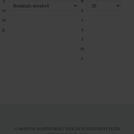
d
te
er
k
in
s
g
z
á
m
a
© ARANYALMA INTEGRÁLT SZOCIÁLIS INTÉZMÉNY FEJÉR