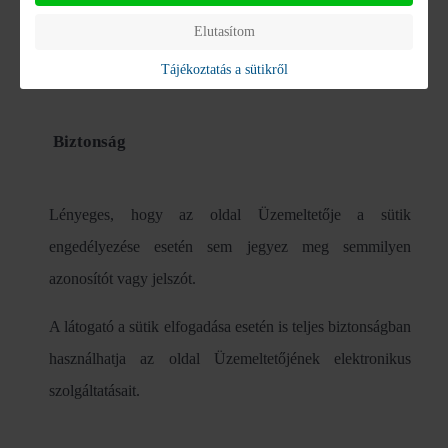
került. A kényelmi sütit a kliens gép böngészője tárolja 1
Elutasítom
hónapos lejárati idővel.
Tájékoztatás a sütikről
Biztonság
Lényeges, hogy az oldal Üzemeltetője a sütik
engedélyezése esetén sem jegyez meg semmilyen
azonosítót vagy jelszót.
A látogató a sütik elfogadása esetén is teljes biztonságban
használhatja az oldal Üzemeltetőjének elektronikus
szolgáltatásait.