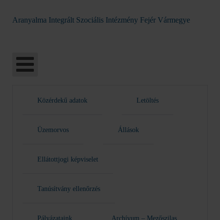
Aranyalma Integrált Szociális Intézmény Fejér Vármegye
Közérdekű adatok
Letöltés
Üzemorvos
Állások
Ellátottjogi képviselet
Tanúsítvány ellenőrzés
Pályázataink
Archívum – Mezőszilas