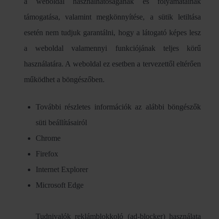
a weboldal használhatóságának és folyamatainak
támogatása, valamint megkönnyítése, a sütik letiltása
esetén nem tudjuk garantálni, hogy a látogató képes lesz
a weboldal valamennyi funkciójának teljes körű
használatára. A weboldal ez esetben a tervezettől eltérően
működhet a böngészőben.
További részletes információk az alábbi böngészők
süti beállításairól
Chrome
Firefox
Internet Explorer
Microsoft Edge
Tudnivalók reklámblokkoló (ad-blocker) használata