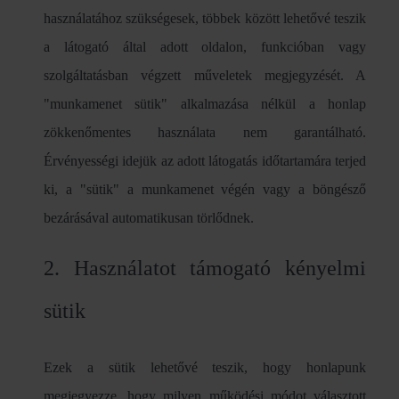
használatához szükségesek, többek között lehetővé teszik
a látogató által adott oldalon, funkcióban vagy
szolgáltatásban végzett műveletek megjegyzését. A
"munkamenet sütik" alkalmazása nélkül a honlap
zökkenőmentes használata nem garantálható.
Érvényességi idejük az adott látogatás időtartamára terjed
ki, a "sütik" a munkamenet végén vagy a böngésző
bezárásával automatikusan törlődnek.
2. Használatot támogató kényelmi
sütik
Ezek a sütik lehetővé teszik, hogy honlapunk
megjegyezze, hogy milyen működési módot választott