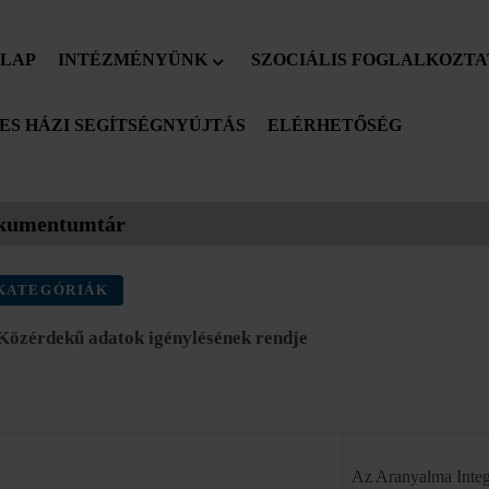
LAP
INTÉZMÉNYÜNK
SZOCIÁLIS FOGLALKOZTA
S HÁZI SEGÍTSÉGNYÚJTÁS
ELÉRHETŐSÉG
kumentumtár
KATEGÓRIÁK
 Közérdekű adatok igénylésének rendje
Az Aranyalma Integ