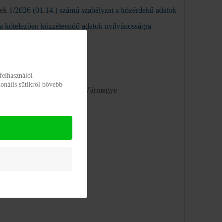
nek
1/2026 (01.14.) számú szabályzat a közérdekű adatok
a kötelezően közzéteendő adatok nyilvánosságra
ől
felhasználói
onális sütikről bővebb
t Szociális Intézmény Fejér Vármegye
t, Bányatelep 1.
0-893-6984
zmenyvezeto@fejerszgy.hu