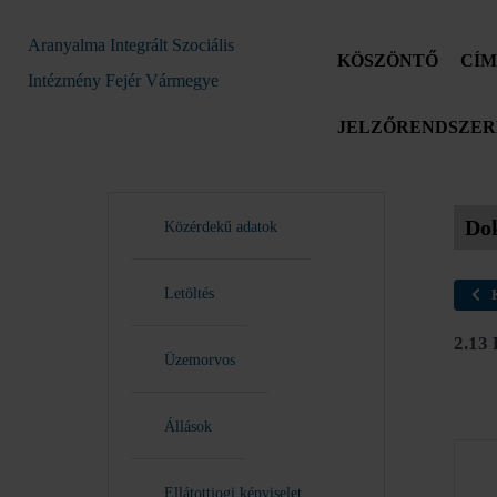
Aranyalma Integrált Szociális
KÖSZÖNTŐ
CÍM
Intézmény Fejér Vármegye
JELZŐRENDSZERE
Do
Közérdekű adatok
Letöltés
2.13
Üzemorvos
Állások
Ellátottjogi képviselet