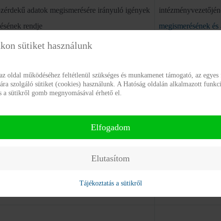
zérdekű adatok megismerésére irányuló igények
intézményvezetőjé
zésének rendje
megismerésének és 
hozatalának rendjér
kon sütiket használunk
 az oldal működéséhez feltétlenül szükséges és munkamenet támogató, az egyes 
zérdekű adatok megismerésére irányuló igények
a szolgáló sütiket (cookies) használunk. A Hatóság oldalán alkalmazott funkci
Aranyalma Integrál
ás a sütikről gomb megnyomásával érhető el.
ntetében illetékes szervezeti egység neve
Elfogadom
zérdekű adatok megismerésére irányuló igények
Postacím: 8082 Gán
ntetében illetékes szervezeti egység elérhetősége
Elutasítom
Telefonszám: 06-3
tacíme, földrajzi helye, telefonszáma,
Tájékoztatás a sütikről
faxszáma, elektronikus levélcíme)
E-mail:
fmiszi.inte