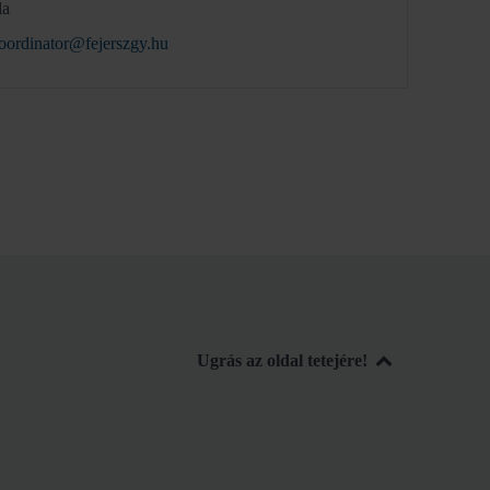
la
oordinator@fejerszgy.hu
Ugrás az oldal tetejére!