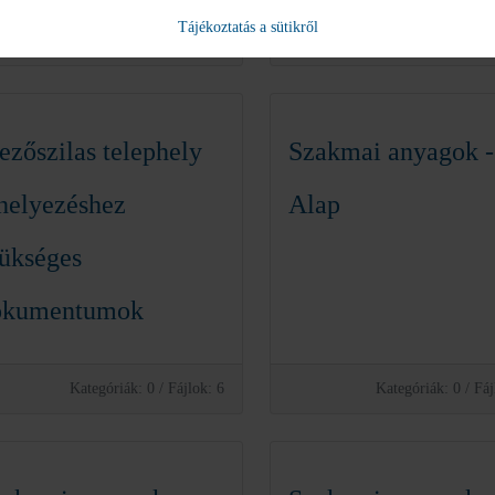
Tájékoztatás a sütikről
Kategóriák: 0
/
Fájlok: 9
Kategóriák: 0
/
Fáj
zőszilas telephely
Szakmai anyagok -
helyezéshez
Alap
ükséges
okumentumok
Kategóriák: 0
/
Fájlok: 6
Kategóriák: 0
/
Fáj