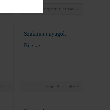
lok: 21
Kategóriák: 11
/
Fájlok: 75
Szakmai anyagok -
Bicske
lok: 10
Kategóriák: 0
/
Fájlok: 8