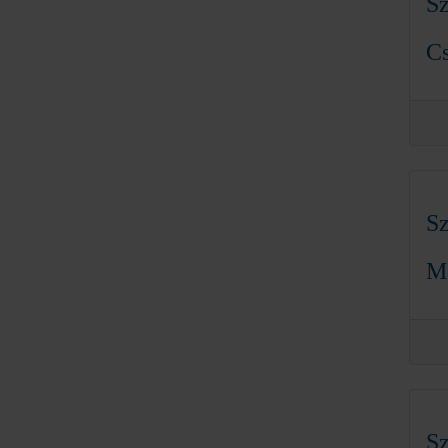
Sz
C
Sz
Me
Sz