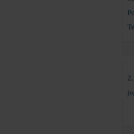
Po
Te
2.
jo