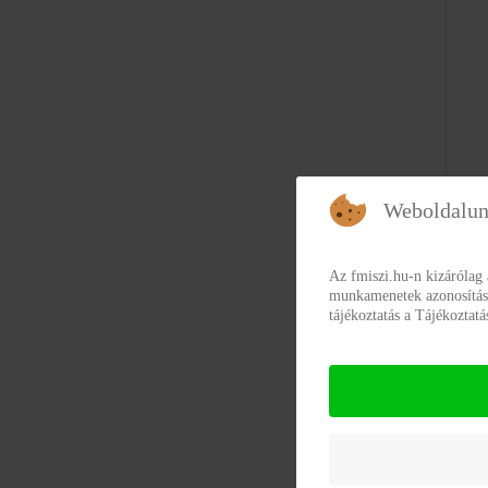
Weboldalun
Az fmiszi.hu-n kizárólag
munkamenetek azonosításár
tájékoztatás a Tájékoztat