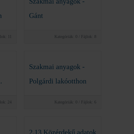
Szakmai anyagok -
n
Gánt
lok: 11
Kategóriák: 0
/
Fájlok: 8
Szakmai anyagok -
.
Polgárdi lakóotthon
lok: 24
Kategóriák: 0
/
Fájlok: 6
2.13 Közérdekű adatok