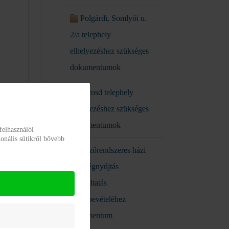
Polgárdi, Somlyói u.
2/a telephely
elhelyezéshez szükséges
dokumentumok
Sárosd telephely
elhelyezéshez szükséges
dokumentumok
felhasználói
onális sütikről bővebb
Jelzőrendszeres házi
segítségnyújtás
szolgáltatás
igénybevételéhez
dokumentum