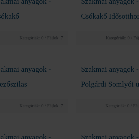
akmai anyagok -
Szakmai anyagok -
sókakő
Csókakő Idősottho
Kategóriák: 0
/
Fájlok: 7
Kategóriák: 0
/
Fáj
akmai anyagok -
Szakmai anyagok -
zőszilas
Polgárdi Somlyói u
Kategóriák: 0
/
Fájlok: 7
Kategóriák: 0
/
Fáj
akmai anyagok -
Szakmai anyagok -