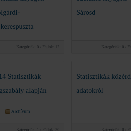
lgárdi-
Sárosd
kerespuszta
Kategóriák: 0
/
Fájlok: 12
Kategóriák: 0
/
Fá
14 Statisztikák
Statisztikák közér
gszabály alapján
adatokról
Archívum
Kategóriák: 1
/
Fájlok: 20
Kategóriák: 0
/
Fá