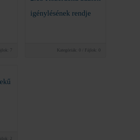
igénylésének rendje
jlok: 7
Kategóriák: 0
/
Fájlok: 0
dekű
jlok: 2