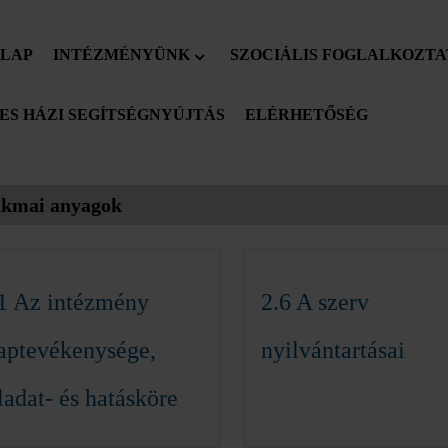
LAP
INTÉZMÉNYÜNK
SZOCIÁLIS FOGLALKOZTA
S HÁZI SEGÍTSÉGNYÚJTÁS
ELÉRHETŐSÉG
akmai anyagok
1 Az intézmény
2.6 A szerv
aptevékenysége,
nyilvántartásai
ladat- és hatásköre