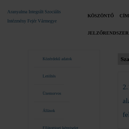
Aranyalma Integrált Szociális
KÖSZÖNTŐ
CÍM
Intézmény Fejér Vármegye
JELZŐRENDSZERE
Sz
Közérdekű adatok
Letöltés
2.
Üzemorvos
al
Állások
fe
Ellátottjogi képviselet