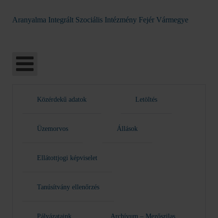
Aranyalma Integrált Szociális Intézmény Fejér Vármegye
Közérdekű adatok
Letöltés
Üzemorvos
Állások
Ellátottjogi képviselet
Tanúsítvány ellenőrzés
Pályázataink
Archívum – Mezőszilas