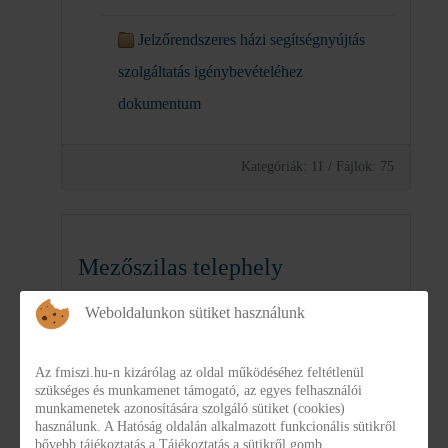
Jelzőrendszeres házi segítségnyújtás
szolgáltatás igénybevételéhez
dokumentum
Kategóriák: 11
/
Fájlok: 75
Mezőszilas telephely
elhelyezéshez szükséges
Weboldalunkon sütiket használunk
dokumentumok
Az fmiszi.hu-n kizárólag az oldal működéséhez feltétlenül
szükséges és munkamenet támogató, az egyes felhasználói
munkamenetek azonosítására szolgáló sütiket (cookies)
használunk. A Hatóság oldalán alkalmazott funkcionális sütikről
Kategóriák: 0
/
Fájlok: 6
bővebb tájékoztatás a Tájékoztatás a sütikről gomb