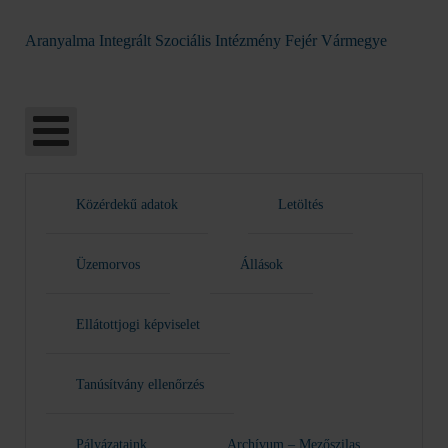
Aranyalma Integrált Szociális Intézmény Fejér Vármegye
Közérdekű adatok
Letöltés
Üzemorvos
Állások
Ellátottjogi képviselet
Tanúsítvány ellenőrzés
Pályázataink
Archívum – Mezőszilas