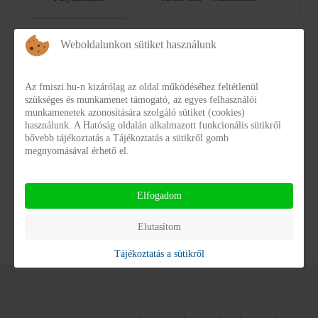
Weboldalunkon sütiket használunk
Az fmiszi.hu-n kizárólag az oldal működéséhez feltétlenül
szükséges és munkamenet támogató, az egyes felhasználói
munkamenetek azonosítására szolgáló sütiket (cookies)
használunk. A Hatóság oldalán alkalmazott funkcionális sütikről
bővebb tájékoztatás a Tájékoztatás a sütikről gomb
megnyomásával érhető el.
Elfogadom
Powered by
Phoca Download
Elutasítom
Tájékoztatás a sütikről